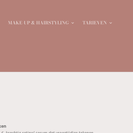
MAKE-UP & HAIRSTYLING
TARIEVEN
ken
6, krachtig retinol-serum dat vroegtijdige tekenen