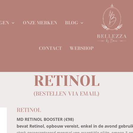
GEN
ONZE MERKEN
BLOG
CONTACT
WEBSHOP
RETINOL
(BESTELLEN VIA EMAIL)
RETINOL
MD RETINOL BOOSTER (€98)
bevat Retinol, opbouw vereist, enkel in de avond gebrui
sterk geconcentreerd mengsel van essentiële oliën, omega 3 en 