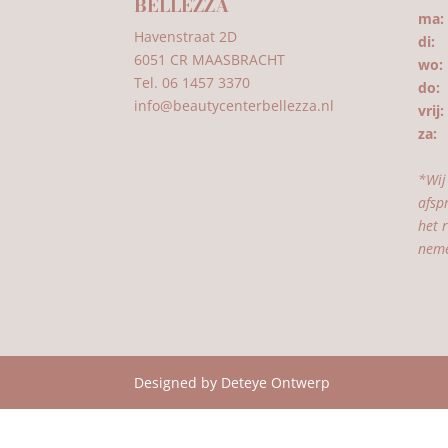
BELLEZZA
ma:
Havenstraat 2D
di:
0
6051 CR MAASBRACHT
wo:
Tel. 06 1457 3370
do:
1
info@beautycenterbellezza.nl
vrij:
za:
0
*Wij
afsp
het 
neme
Designed by Deteye Ontwerp