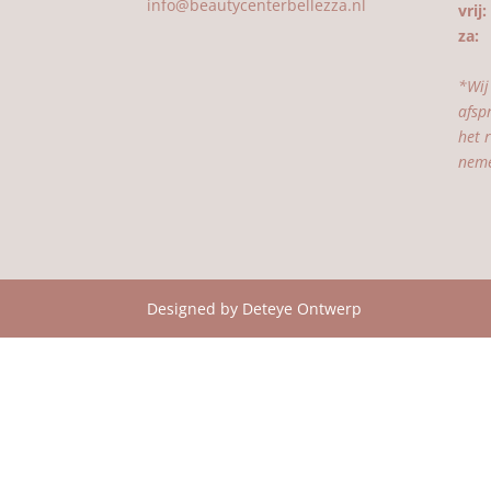
info@beautycenterbellezza.nl
vrij:
za:
0
*Wij
afsp
het 
neme
Designed by Deteye Ontwerp