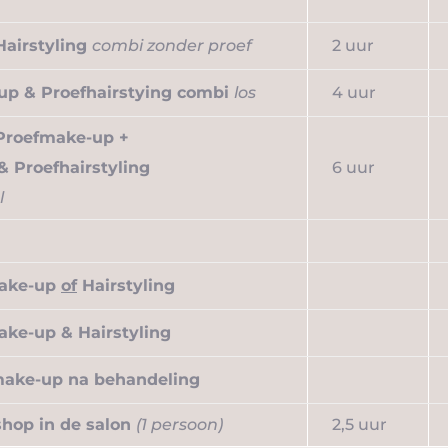
Hairstyling
combi zonder proef
2 uur
up & Proefhairstying combi
los
4 uur
Proefmake-up +
& Proefhairstyling
6 uur
l
Make-up
of
Hairstyling
ke-up & Hairstyling
make-up na behandeling
hop in de salon
(1 persoon)
2,5 uur