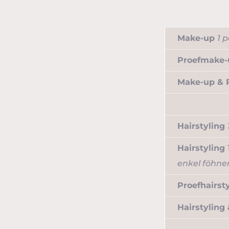
Make-up
1 
Proefmake
Make-up & 
Hairstyling
Hairstyling
enkel föhne
Proefhairst
Hairstyling