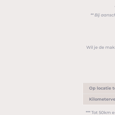
** Bij aans
Wil je de make
Op locatie 
Kilometerv
*** Tot 50km e