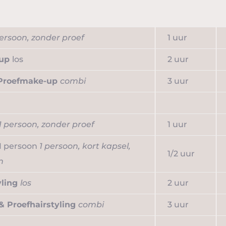
persoon, zonder proef
1 uur
-up
los
2 uur
Proefmake-up
combi
3 uur
1 persoon, zonder proef
1 uur
1 persoon
1 persoon, kort kapsel,
1/2 uur
n
yling
los
2 uur
 & Proefhairstyling
combi
3 uur