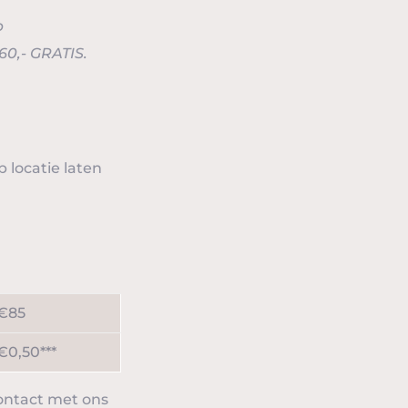
p
60,- GRATIS.
p locatie laten
€85
€0,50***
contact met ons