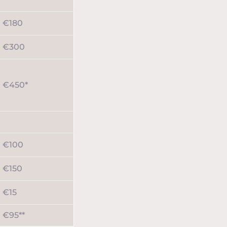
€180
€300
€450*
€100
€150
€15
€95**