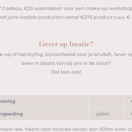
* Cadeau; €25 waardebon voor een make-up worksho
chaf jane iredale producten vanaf €275 product t.w.v. € 
Liever op locatie?
-up of hairstyling, bijvoorbeeld voor je bruiloft, liever o
doen in plaats van bij ons in de salon?
Dat kan ook!
toeslag
ergoeding
p/km
nkele reis. Neem voor locaties verder dan 50km even 